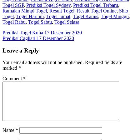
Togel SGP
,
Prediksi Togel Sydney
,
Prediksi Togel Terbaru
,
Ramalan Mimpi Togel
,
Result Togel
,
Result Togel Online
,
Shio
Togel
,
Togel Hari ini
,
Togel Jumat
,
Togel Kamis
,
Togel Minggu
,
Togel Rabu
,
Togel Sabtu
,
Togel Selasa
Post
Prediksi Togel Kuba 17 Desember 2020
Prediksi Cagliari 17 Desember 2020
navigation
Leave a Reply
Your email address will not be published.
Required fields are
marked
*
Comment
*
Name
*