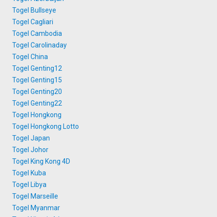
Togel Bullseye
Togel Cagliari
Togel Cambodia
Togel Carolinaday
Togel China
Togel Genting12
Togel Genting15
Togel Genting20
Togel Genting22
Togel Hongkong
Togel Hongkong Lotto
Togel Japan
Togel Johor
Togel King Kong 4D
Togel Kuba
Togel Libya
Togel Marseille
Togel Myanmar