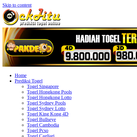
Skip to content
Home
Prediksi Togel
Togel Singapore
Togel Hongkong Pools
Togel Hongkong Lotto
Togel Sydney Pools
Togel Sydney Lotto
Togel King Kong 4D
Togel Bullseye
Togel Cambodia
Togel Pcso
Togel Cagliari