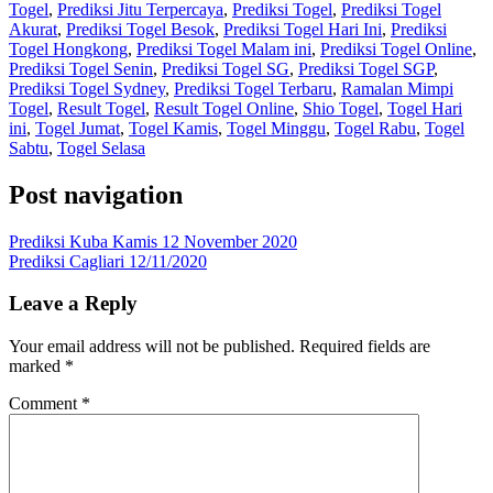
Togel
,
Prediksi Jitu Terpercaya
,
Prediksi Togel
,
Prediksi Togel
Akurat
,
Prediksi Togel Besok
,
Prediksi Togel Hari Ini
,
Prediksi
Togel Hongkong
,
Prediksi Togel Malam ini
,
Prediksi Togel Online
,
Prediksi Togel Senin
,
Prediksi Togel SG
,
Prediksi Togel SGP
,
Prediksi Togel Sydney
,
Prediksi Togel Terbaru
,
Ramalan Mimpi
Togel
,
Result Togel
,
Result Togel Online
,
Shio Togel
,
Togel Hari
ini
,
Togel Jumat
,
Togel Kamis
,
Togel Minggu
,
Togel Rabu
,
Togel
Sabtu
,
Togel Selasa
Post navigation
Prediksi Kuba Kamis 12 November 2020
Prediksi Cagliari 12/11/2020
Leave a Reply
Your email address will not be published.
Required fields are
marked
*
Comment
*