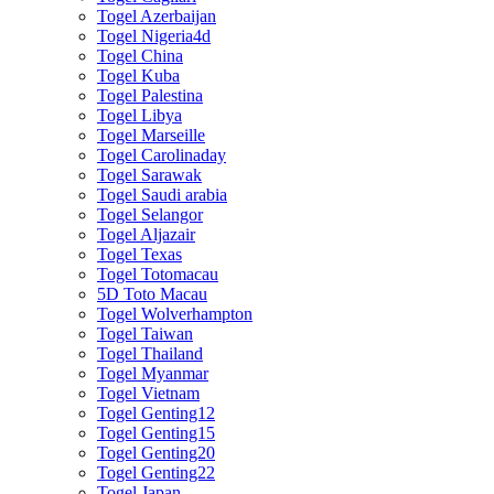
Togel Azerbaijan
Togel Nigeria4d
Togel China
Togel Kuba
Togel Palestina
Togel Libya
Togel Marseille
Togel Carolinaday
Togel Sarawak
Togel Saudi arabia
Togel Selangor
Togel Aljazair
Togel Texas
Togel Totomacau
5D Toto Macau
Togel Wolverhampton
Togel Taiwan
Togel Thailand
Togel Myanmar
Togel Vietnam
Togel Genting12
Togel Genting15
Togel Genting20
Togel Genting22
Togel Japan