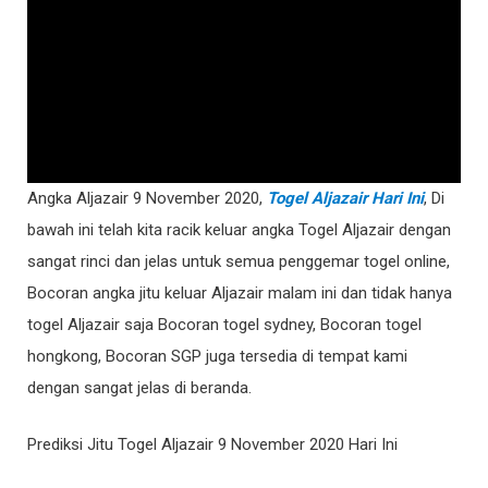
Angka Aljazair 9 November 2020,
Togel Aljazair Hari Ini
, Di
bawah ini telah kita racik keluar angka Togel Aljazair dengan
sangat rinci dan jelas untuk semua penggemar togel online,
Bocoran angka jitu keluar Aljazair malam ini dan tidak hanya
togel Aljazair saja Bocoran togel sydney, Bocoran togel
hongkong, Bocoran SGP juga tersedia di tempat kami
dengan sangat jelas di beranda.
Prediksi Jitu Togel Aljazair 9 November 2020 Hari Ini