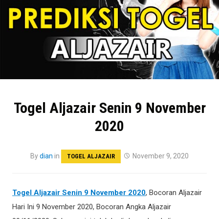
Togel Aljazair Senin 9 November
2020
By
dian
in
November 9, 2020
TOGEL ALJAZAIR
Togel Aljazair Senin 9 November 2020
, Bocoran Aljazair
Hari Ini 9 November 2020, Bocoran Angka Aljazair