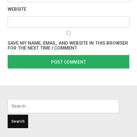
WEBSITE
SAVE MY NAME, EMAIL, AND WEBSITE IN THIS BROWSER
FOR THE NEXT TIME I COMMENT.
Search
for: