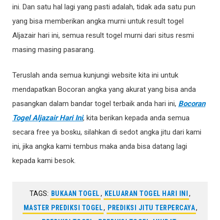
ini. Dan satu hal lagi yang pasti adalah, tidak ada satu pun
yang bisa memberikan angka murni untuk result togel
Aljazair hari ini, semua result togel murni dari situs resmi
masing masing pasarang.
Teruslah anda semua kunjungi website kita ini untuk
mendapatkan Bocoran angka yang akurat yang bisa anda
pasangkan dalam bandar togel terbaik anda hari ini,
Bocoran
Togel Aljazair Hari Ini
, kita berikan kepada anda semua
secara free ya bosku, silahkan di sedot angka jitu dari kami
ini, jika angka kami tembus maka anda bisa datang lagi
kepada kami besok.
TAGS:
BUKAAN TOGEL
,
KELUARAN TOGEL HARI INI
,
MASTER PREDIKSI TOGEL
,
PREDIKSI JITU TERPERCAYA
,