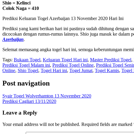
Shio = Kelinci
Colok Naga = 410
Prediksi Keluaran Togel Azerbaijan 13 November 2020 Hari Ini
Prediksi yang kami berikan hari ini pastinya sudah dihitung dengan 
dicocokan dengan rumus-rumus lainnya. Shio juga masuk ke dalam per
Azerbaijan
.
Selemat memasang angka togel hari ini, semoga keberuntungan memih
Tags:
Bukaan Togel
,
Keluaran Togel Hari ini
,
Master Prediksi Togel
,
Prediksi Togel Malam ini
,
Prediksi Togel Online
,
Prediksi Togel Seni
Online
,
Shio Togel
,
Togel Hari ini
,
Togel Jumat
,
Togel Kamis
,
Togel
Post navigation
Syair Togel Wolverhamton 13 November 2020
Prediksi Cagliari 13/11/2020
Leave a Reply
Your email address will not be published.
Required fields are marked