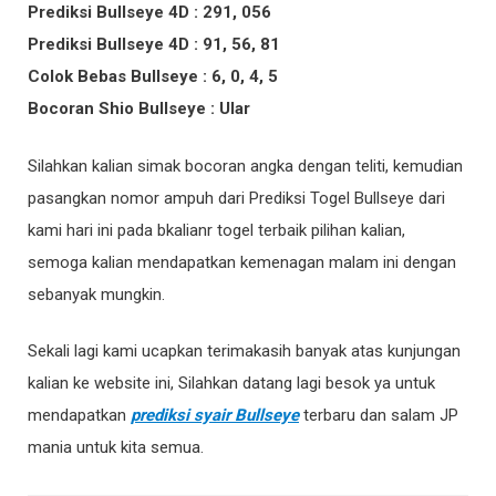
Prediksi Bullseye 4D : 291, 056
Prediksi Bullseye 4D : 91, 56, 81
Colok Bebas Bullseye : 6, 0, 4, 5
Bocoran Shio Bullseye : Ular
Silahkan kalian simak bocoran angka dengan teliti, kemudian
pasangkan nomor ampuh dari Prediksi Togel Bullseye dari
kami hari ini pada bkalianr togel terbaik pilihan kalian,
semoga kalian mendapatkan kemenagan malam ini dengan
sebanyak mungkin.
Sekali lagi kami ucapkan terimakasih banyak atas kunjungan
kalian ke website ini, Silahkan datang lagi besok ya untuk
mendapatkan
prediksi syair Bullseye
terbaru dan salam JP
mania untuk kita semua.