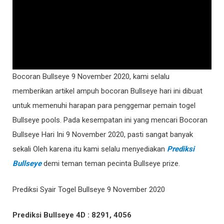
Bocoran Bullseye 9 November 2020, kami selalu
memberikan artikel ampuh bocoran Bullseye hari ini dibuat
untuk memenuhi harapan para penggemar pemain togel
Bullseye pools. Pada kesempatan ini yang mencari Bocoran
Bullseye Hari Ini 9 November 2020, pasti sangat banyak
sekali Oleh karena itu kami selalu menyediakan
Prediksi
Bullseye
demi teman teman pecinta Bullseye prize.
Prediksi Syair Togel Bullseye 9 November 2020
Prediksi Bullseye 4D : 8291, 4056