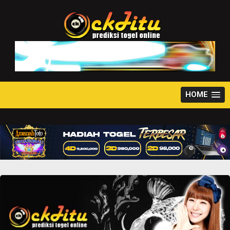
Skip
to
content
HOME