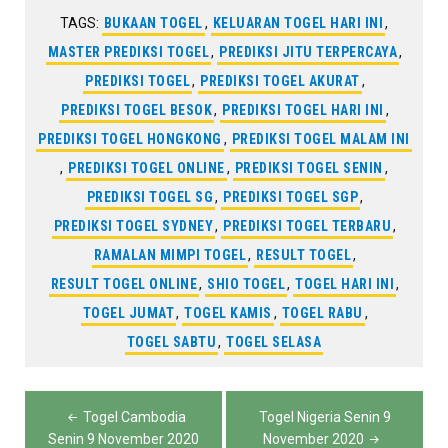
TAGS:
BUKAAN TOGEL
,
KELUARAN TOGEL HARI INI
,
MASTER PREDIKSI TOGEL
,
PREDIKSI JITU TERPERCAYA
,
PREDIKSI TOGEL
,
PREDIKSI TOGEL AKURAT
,
PREDIKSI TOGEL BESOK
,
PREDIKSI TOGEL HARI INI
,
PREDIKSI TOGEL HONGKONG
,
PREDIKSI TOGEL MALAM INI
,
PREDIKSI TOGEL ONLINE
,
PREDIKSI TOGEL SENIN
,
PREDIKSI TOGEL SG
,
PREDIKSI TOGEL SGP
,
PREDIKSI TOGEL SYDNEY
,
PREDIKSI TOGEL TERBARU
,
RAMALAN MIMPI TOGEL
,
RESULT TOGEL
,
RESULT TOGEL ONLINE
,
SHIO TOGEL
,
TOGEL HARI INI
,
TOGEL JUMAT
,
TOGEL KAMIS
,
TOGEL RABU
,
TOGEL SABTU
,
TOGEL SELASA
Post
Togel Cambodia
Togel Nigeria Senin 9
Senin 9 November 2020
November 2020