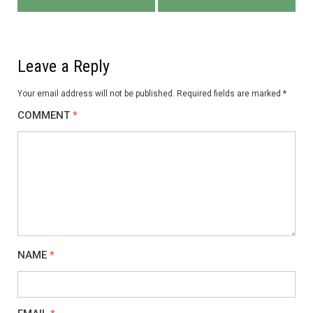
navigation
Leave a Reply
Your email address will not be published.
Required fields are marked
*
COMMENT
*
NAME
*