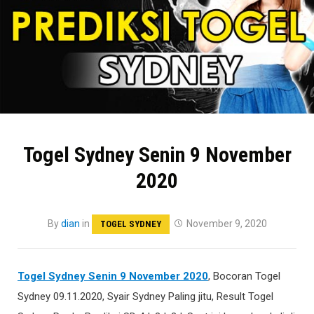
Togel Sydney Senin 9 November
2020
By
dian
in
November 9, 2020
TOGEL SYDNEY
Togel Sydney Senin 9 November 2020
, Bocoran Togel
Sydney 09.11.2020, Syair Sydney Paling jitu, Result Togel