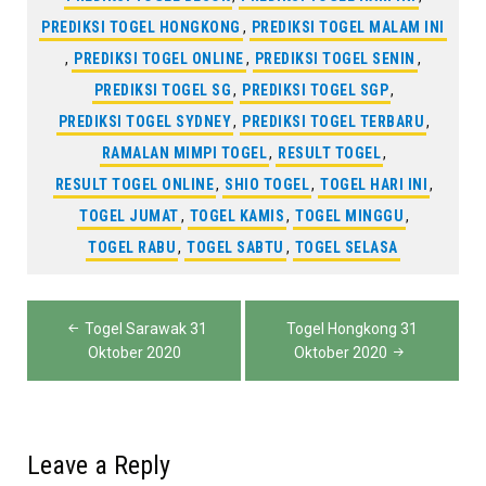
PREDIKSI TOGEL HONGKONG
,
PREDIKSI TOGEL MALAM INI
,
PREDIKSI TOGEL ONLINE
,
PREDIKSI TOGEL SENIN
,
PREDIKSI TOGEL SG
,
PREDIKSI TOGEL SGP
,
PREDIKSI TOGEL SYDNEY
,
PREDIKSI TOGEL TERBARU
,
RAMALAN MIMPI TOGEL
,
RESULT TOGEL
,
RESULT TOGEL ONLINE
,
SHIO TOGEL
,
TOGEL HARI INI
,
TOGEL JUMAT
,
TOGEL KAMIS
,
TOGEL MINGGU
,
TOGEL RABU
,
TOGEL SABTU
,
TOGEL SELASA
Post
Togel Sarawak 31
Togel Hongkong 31
navigation
Oktober 2020
Oktober 2020
Leave a Reply