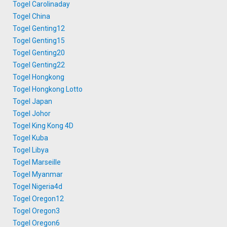
Togel Carolinaday
Togel China
Togel Genting12
Togel Genting15
Togel Genting20
Togel Genting22
Togel Hongkong
Togel Hongkong Lotto
Togel Japan
Togel Johor
Togel King Kong 4D
Togel Kuba
Togel Libya
Togel Marseille
Togel Myanmar
Togel Nigeria4d
Togel Oregon12
Togel Oregon3
Togel Oregon6