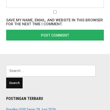
SAVE MY NAME, EMAIL, AND WEBSITE IN THIS BROWSER
FOR THE NEXT TIME I COMMENT.
Search
for:
POSTINGAN TERBARU
Prediksi SGP Senin 29 Juni 2026