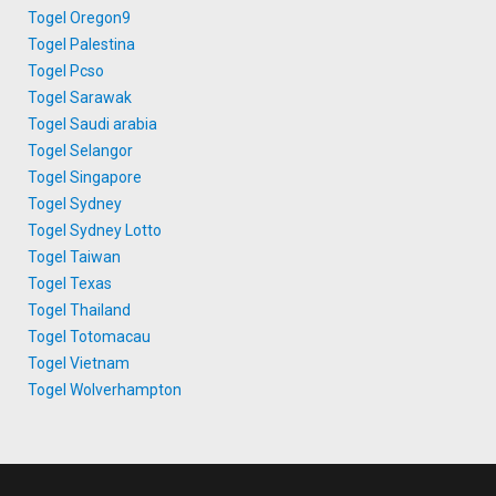
Togel Oregon9
Togel Palestina
Togel Pcso
Togel Sarawak
Togel Saudi arabia
Togel Selangor
Togel Singapore
Togel Sydney
Togel Sydney Lotto
Togel Taiwan
Togel Texas
Togel Thailand
Togel Totomacau
Togel Vietnam
Togel Wolverhampton