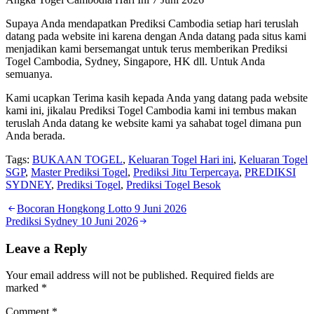
Supaya Anda mendapatkan Prediksi Cambodia setiap hari teruslah
datang pada website ini karena dengan Anda datang pada situs kami
menjadikan kami bersemangat untuk terus memberikan Prediksi
Togel Cambodia, Sydney, Singapore, HK dll. Untuk Anda
semuanya.
Kami ucapkan Terima kasih kepada Anda yang datang pada website
kami ini, jikalau Prediksi Togel Cambodia kami ini tembus makan
teruslah Anda datang ke website kami ya sahabat togel dimana pun
Anda berada.
Tags:
BUKAAN TOGEL
,
Keluaran Togel Hari ini
,
Keluaran Togel
SGP
,
Master Prediksi Togel
,
Prediksi Jitu Terpercaya
,
PREDIKSI
SYDNEY
,
Prediksi Togel
,
Prediksi Togel Besok
Post
Bocoran Hongkong Lotto 9 Juni 2026
Prediksi Sydney 10 Juni 2026
navigation
Leave a Reply
Your email address will not be published.
Required fields are
marked
*
Comment
*