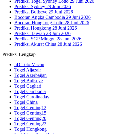
Prediksi Togel Sydney Lotto 29 Juni 2026
Prediksi Sydney 29 Juni 2026
Prediksi Bullseye 29 Juni 2026
Bocoran Angka Cambodia 29 Juni 2026
Bocoran Hongkong Lotto 28 Juni 2026
Prediksi Hongkong 28 Juni 2026
Prediksi Taiwan 28 Juni 2026
Prediksi SGP Minggu 28 Juni 2026
Prediksi Akurat China 28 Juni 2026
Prediksi Lengkap
5D Toto Macau
Togel Aljazair
Togel Azerbaijan
Togel Bullseye
Togel Cagliari
Togel Cambodia
Togel Carolinaday
Togel China
Togel Genting12
Togel Genting15
Togel Genting20
Togel Genting22
Togel Hongkong