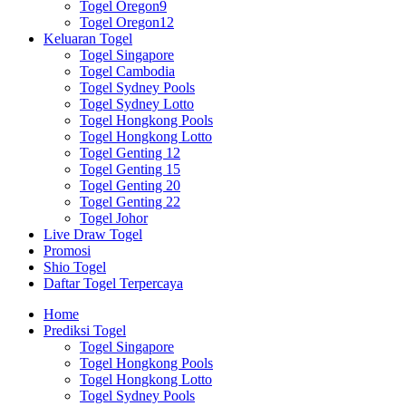
Togel Oregon9
Togel Oregon12
Keluaran Togel
Togel Singapore
Togel Cambodia
Togel Sydney Pools
Togel Sydney Lotto
Togel Hongkong Pools
Togel Hongkong Lotto
Togel Genting 12
Togel Genting 15
Togel Genting 20
Togel Genting 22
Togel Johor
Live Draw Togel
Promosi
Shio Togel
Daftar Togel Terpercaya
Home
Prediksi Togel
Togel Singapore
Togel Hongkong Pools
Togel Hongkong Lotto
Togel Sydney Pools