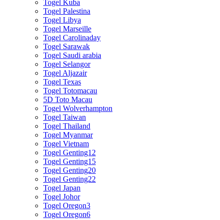
Togel Kuba
Togel Palestina
Togel Libya
Togel Marseille
Togel Carolinaday
Togel Sarawak
Togel Saudi arabia
Togel Selangor
Togel Aljazair
Togel Texas
Togel Totomacau
5D Toto Macau
Togel Wolverhampton
Togel Taiwan
Togel Thailand
Togel Myanmar
Togel Vietnam
Togel Genting12
Togel Genting15
Togel Genting20
Togel Genting22
Togel Japan
Togel Johor
Togel Oregon3
Togel Oregon6