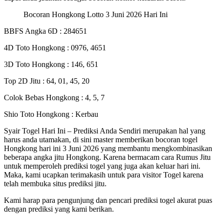
Bocoran Hongkong Lotto 3 Juni 2026 Hari Ini
BBFS Angka 6D : 284651
4D Toto Hongkong : 0976, 4651
3D Toto Hongkong : 146, 651
Top 2D Jitu : 64, 01, 45, 20
Colok Bebas Hongkong : 4, 5, 7
Shio Toto Hongkong : Kerbau
Syair Togel Hari Ini – Prediksi Anda Sendiri merupakan hal yang
harus anda utamakan, di sini master memberikan bocoran togel
Hongkong hari ini 3 Juni 2026 yang membantu mengkombinasikan
beberapa angka jitu Hongkong. Karena bermacam cara Rumus Jitu
untuk memperoleh prediksi togel yang juga akan keluar hari ini.
Maka, kami ucapkan terimakasih untuk para visitor Togel karena
telah membuka situs prediksi jitu.
Kami harap para pengunjung dan pencari prediksi togel akurat puas
dengan prediksi yang kami berikan.