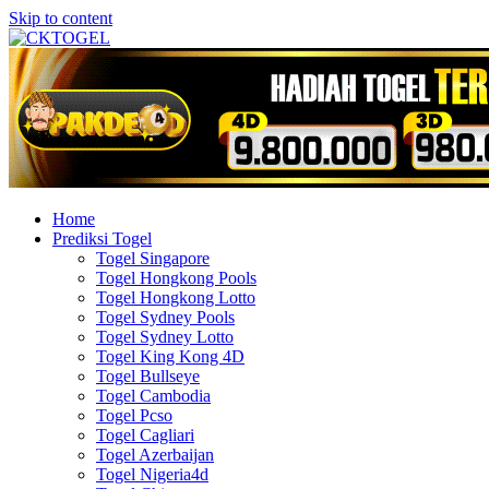
Skip to content
Home
Prediksi Togel
Togel Singapore
Togel Hongkong Pools
Togel Hongkong Lotto
Togel Sydney Pools
Togel Sydney Lotto
Togel King Kong 4D
Togel Bullseye
Togel Cambodia
Togel Pcso
Togel Cagliari
Togel Azerbaijan
Togel Nigeria4d