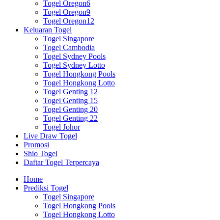
Togel Oregon6
Togel Oregon9
Togel Oregon12
Keluaran Togel
Togel Singapore
Togel Cambodia
Togel Sydney Pools
Togel Sydney Lotto
Togel Hongkong Pools
Togel Hongkong Lotto
Togel Genting 12
Togel Genting 15
Togel Genting 20
Togel Genting 22
Togel Johor
Live Draw Togel
Promosi
Shio Togel
Daftar Togel Terpercaya
Home
Prediksi Togel
Togel Singapore
Togel Hongkong Pools
Togel Hongkong Lotto