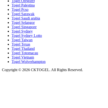
Togel Oregon9
Togel Palestina
Togel Pcso
Togel Sarawak
Togel Saudi arabia
Togel Selangor
Togel Singapore
Togel Sydney
Togel Sydney Lotto
Togel Taiwan
Togel Texas
Togel Thailand
Togel Totomacau
Togel Vietnam
Togel Wolverhampton
Copyright © 2026 CKTOGEL. All Rights Reserved.