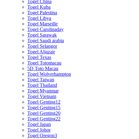
Togel China
Togel Kuba
Togel Palestina
Togel Libya
Togel Marseille
Togel Carolinaday
Togel Sarawak
Togel Saudi arabia
Togel Selangor
Togel Aljazair
Togel Texas
Togel Totomacau
5D Toto Macau
Togel Wolverhampton
Togel Taiwan
Togel Thailand
Togel Myanmar
Togel Vietnam
Togel Genting12
Togel Genting15
Togel Genting20
Togel Genting22
Togel Japan
Togel Johor
Togel Oregon3