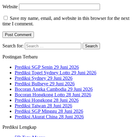
Website
Save my name, email, and website in this browser for the next
time I comment.
Search for:
Postingan Terbaru
Prediksi SGP Senin 29 Juni 2026
Prediksi Togel Sydney Lotto 29 Juni 2026
Prediksi Sydney 29 Juni 2026
Prediksi Bullseye 29 Juni 2026
Bocoran Angka Cambodia 29 Juni 2026
Bocoran Hongkong Lotto 28 Juni 2026
Prediksi Hongkong 28 Juni 2026
Prediksi Taiwan 28 Juni 2026
Prediksi SGP Minggu 28 Juni 2026
Prediksi Akurat China 28 Juni 2026
Prediksi Lengkap