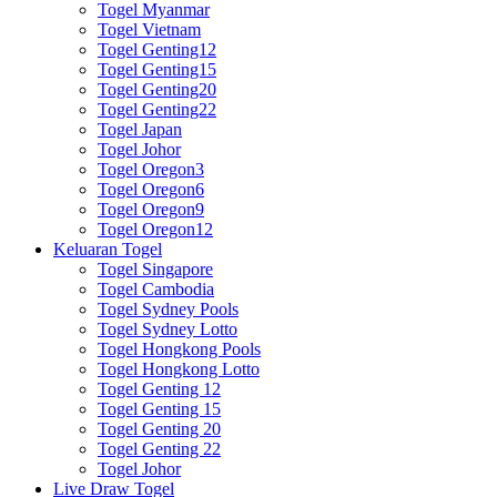
Togel Myanmar
Togel Vietnam
Togel Genting12
Togel Genting15
Togel Genting20
Togel Genting22
Togel Japan
Togel Johor
Togel Oregon3
Togel Oregon6
Togel Oregon9
Togel Oregon12
Keluaran Togel
Togel Singapore
Togel Cambodia
Togel Sydney Pools
Togel Sydney Lotto
Togel Hongkong Pools
Togel Hongkong Lotto
Togel Genting 12
Togel Genting 15
Togel Genting 20
Togel Genting 22
Togel Johor
Live Draw Togel