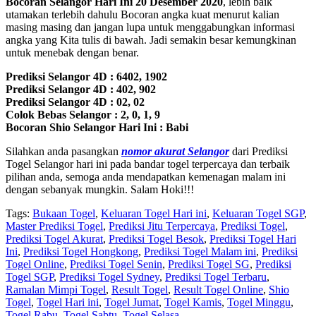
Bocoran Selangor Hari Ini 20 Desember 2020
, lebih baik
utamakan terlebih dahulu Bocoran angka kuat menurut kalian
masing masing dan jangan lupa untuk menggabungkan informasi
angka yang Kita tulis di bawah. Jadi semakin besar kemungkinan
untuk menebak dengan benar.
Prediksi Selangor 4D : 6402, 1902
Prediksi Selangor 4D : 402, 902
Prediksi Selangor 4D : 02, 02
Colok Bebas Selangor : 2, 0, 1, 9
Bocoran Shio Selangor Hari Ini : Babi
Silahkan anda pasangkan
nomor akurat Selangor
dari Prediksi
Togel Selangor hari ini pada bandar togel terpercaya dan terbaik
pilihan anda, semoga anda mendapatkan kemenagan malam ini
dengan sebanyak mungkin. Salam Hoki!!!
Tags:
Bukaan Togel
,
Keluaran Togel Hari ini
,
Keluaran Togel SGP
,
Master Prediksi Togel
,
Prediksi Jitu Terpercaya
,
Prediksi Togel
,
Prediksi Togel Akurat
,
Prediksi Togel Besok
,
Prediksi Togel Hari
Ini
,
Prediksi Togel Hongkong
,
Prediksi Togel Malam ini
,
Prediksi
Togel Online
,
Prediksi Togel Senin
,
Prediksi Togel SG
,
Prediksi
Togel SGP
,
Prediksi Togel Sydney
,
Prediksi Togel Terbaru
,
Ramalan Mimpi Togel
,
Result Togel
,
Result Togel Online
,
Shio
Togel
,
Togel Hari ini
,
Togel Jumat
,
Togel Kamis
,
Togel Minggu
,
Togel Rabu
,
Togel Sabtu
,
Togel Selasa