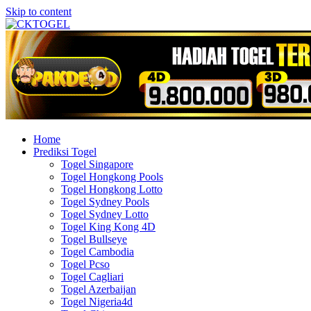
Skip to content
Home
Prediksi Togel
Togel Singapore
Togel Hongkong Pools
Togel Hongkong Lotto
Togel Sydney Pools
Togel Sydney Lotto
Togel King Kong 4D
Togel Bullseye
Togel Cambodia
Togel Pcso
Togel Cagliari
Togel Azerbaijan
Togel Nigeria4d