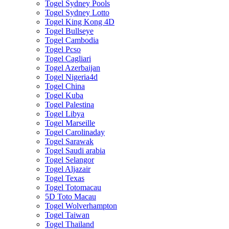
Togel Sydney Pools
Togel Sydney Lotto
Togel King Kong 4D
Togel Bullseye
Togel Cambodia
Togel Pcso
Togel Cagliari
Togel Azerbaijan
Togel Nigeria4d
Togel China
Togel Kuba
Togel Palestina
Togel Libya
Togel Marseille
Togel Carolinaday
Togel Sarawak
Togel Saudi arabia
Togel Selangor
Togel Aljazair
Togel Texas
Togel Totomacau
5D Toto Macau
Togel Wolverhampton
Togel Taiwan
Togel Thailand