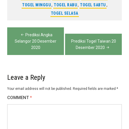
TOGEL MINGGU
,
TOGEL RABU
,
TOGEL SABTU
,
TOGEL SELASA
Post
Prediksi Angka
navigation
Selangor 20 Desember
Prediksi Togel Taiwan 20
2020
Desember 2020
Leave a Reply
Your email address will not be published.
Required fields are marked
*
COMMENT
*