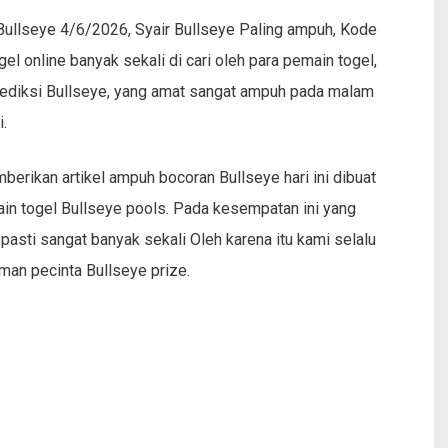
 Bullseye 4/6/2026, Syair Bullseye Paling ampuh, Kode
ogel online banyak sekali di cari oleh para pemain togel,
rediksi Bullseye, yang amat sangat ampuh pada malam
i.
berikan artikel ampuh bocoran Bullseye hari ini dibuat
n togel Bullseye pools. Pada kesempatan ini yang
 pasti sangat banyak sekali Oleh karena itu kami selalu
an pecinta Bullseye prize.