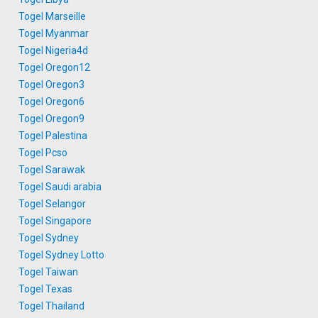
Togel Marseille
Togel Myanmar
Togel Nigeria4d
Togel Oregon12
Togel Oregon3
Togel Oregon6
Togel Oregon9
Togel Palestina
Togel Pcso
Togel Sarawak
Togel Saudi arabia
Togel Selangor
Togel Singapore
Togel Sydney
Togel Sydney Lotto
Togel Taiwan
Togel Texas
Togel Thailand