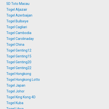
5D Toto Macau
Togel Aljazair
Togel Azerbaijan
Togel Bullseye
Togel Cagliari
Togel Cambodia
Togel Carolinaday
Togel China
Togel Genting12
Togel Genting15
Togel Genting20
Togel Genting22
Togel Hongkong
Togel Hongkong Lotto
Togel Japan
Togel Johor
Togel King Kong 4D
Togel Kuba
Togel Libya