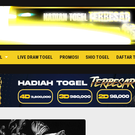
Skip
to
content
L
LIVE DRAW TOGEL
PROMOSI
SHIO TOGEL
DAFTAR 