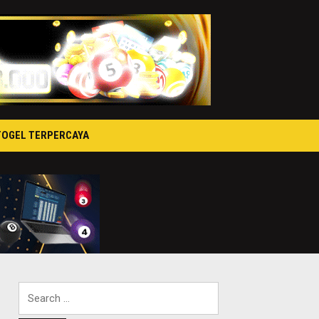
TOGEL TERPERCAYA
Search
for: