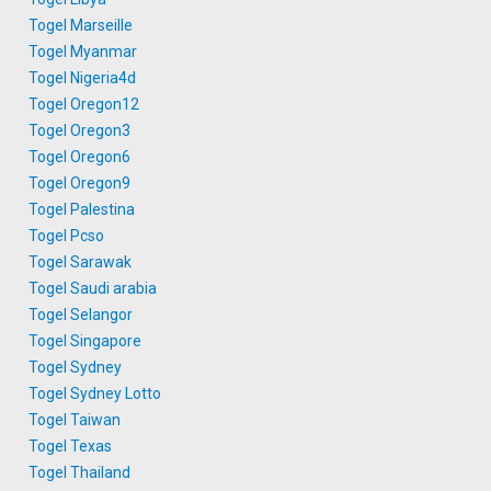
Togel Marseille
Togel Myanmar
Togel Nigeria4d
Togel Oregon12
Togel Oregon3
Togel Oregon6
Togel Oregon9
Togel Palestina
Togel Pcso
Togel Sarawak
Togel Saudi arabia
Togel Selangor
Togel Singapore
Togel Sydney
Togel Sydney Lotto
Togel Taiwan
Togel Texas
Togel Thailand