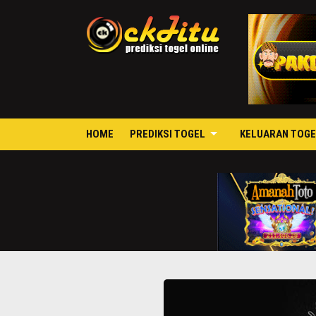
HOME
PREDIKSI TOGEL
KELUARAN TOGE