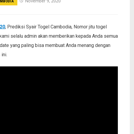
November 9, 2020
AMBODIA
020
, Prediksi Syair Togel Cambodia, Nomor jitu togel
, kami selalu admin akan memberikan kepada Anda semua
update yang paling bisa membuat Anda menang dengan
ini.