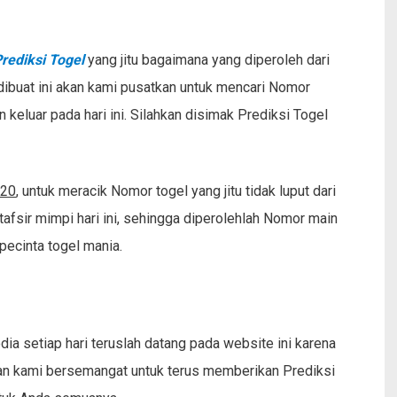
rediksi Togel
yang jitu bagaimana yang diperoleh dari
dibuat ini akan kami pusatkan untuk mencari Nomor
eluar pada hari ini. Silahkan disimak Prediksi Togel
020
, untuk meracik Nomor togel yang jitu tidak luput dari
tafsir mimpi hari ini, sehingga diperolehlah Nomor main
pecinta togel mania.
a setiap hari teruslah datang pada website ini karena
an kami bersemangat untuk terus memberikan Prediksi