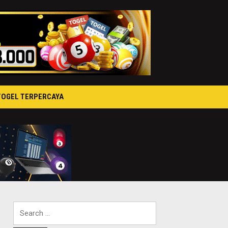
TOGEL TERPERCAYA
Search
for: