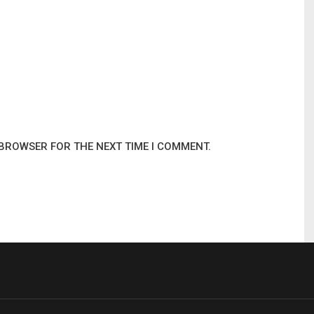
 BROWSER FOR THE NEXT TIME I COMMENT.