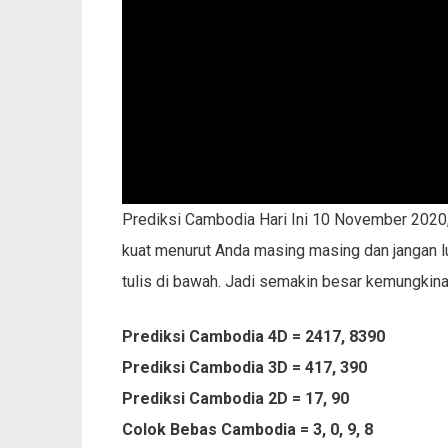
Prediksi Cambodia Hari Ini 10 November 2020,
kuat menurut Anda masing masing dan jangan 
tulis di bawah. Jadi semakin besar kemungkin
Prediksi Cambodia 4D = 2417, 8390
Prediksi Cambodia 3D = 417, 390
Prediksi Cambodia 2D = 17, 90
Colok Bebas Cambodia = 3, 0, 9, 8