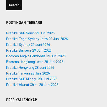
POSTINGAN TERBARU
Prediksi SGP Senin 29 Juni 2026
Prediksi Togel Sydney Lotto 29 Juni 2026
Prediksi Sydney 29 Juni 2026
Prediksi Bullseye 29 Juni 2026
Bocoran Angka Cambodia 29 Juni 2026
Bocoran Hongkong Lotto 28 Juni 2026
Prediksi Hongkong 28 Juni 2026
Prediksi Taiwan 28 Juni 2026
Prediksi SGP Minggu 28 Juni 2026
Prediksi Akurat China 28 Juni 2026
PREDIKSI LENGKAP