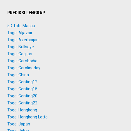
PREDIKSI LENGKAP
5D Toto Macau
Togel Aljazair
Togel Azerbaijan
Togel Bullseye
Togel Cagliari
Togel Cambodia
Togel Carolinaday
Togel China
Togel Genting12
Togel Genting15
Togel Genting20
Togel Genting22
Togel Hongkong
Togel Hongkong Lotto
Togel Japan