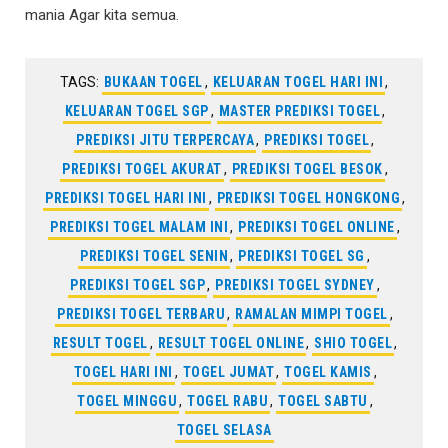
mania Agar kita semua.
TAGS:
BUKAAN TOGEL
,
KELUARAN TOGEL HARI INI
,
KELUARAN TOGEL SGP
,
MASTER PREDIKSI TOGEL
,
PREDIKSI JITU TERPERCAYA
,
PREDIKSI TOGEL
,
PREDIKSI TOGEL AKURAT
,
PREDIKSI TOGEL BESOK
,
PREDIKSI TOGEL HARI INI
,
PREDIKSI TOGEL HONGKONG
,
PREDIKSI TOGEL MALAM INI
,
PREDIKSI TOGEL ONLINE
,
PREDIKSI TOGEL SENIN
,
PREDIKSI TOGEL SG
,
PREDIKSI TOGEL SGP
,
PREDIKSI TOGEL SYDNEY
,
PREDIKSI TOGEL TERBARU
,
RAMALAN MIMPI TOGEL
,
RESULT TOGEL
,
RESULT TOGEL ONLINE
,
SHIO TOGEL
,
TOGEL HARI INI
,
TOGEL JUMAT
,
TOGEL KAMIS
,
TOGEL MINGGU
,
TOGEL RABU
,
TOGEL SABTU
,
TOGEL SELASA