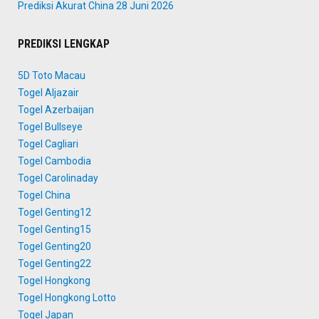
Prediksi Akurat China 28 Juni 2026
PREDIKSI LENGKAP
5D Toto Macau
Togel Aljazair
Togel Azerbaijan
Togel Bullseye
Togel Cagliari
Togel Cambodia
Togel Carolinaday
Togel China
Togel Genting12
Togel Genting15
Togel Genting20
Togel Genting22
Togel Hongkong
Togel Hongkong Lotto
Togel Japan