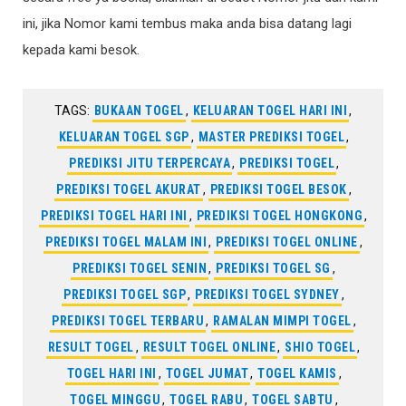
ini, jika Nomor kami tembus maka anda bisa datang lagi
kepada kami besok.
TAGS:
BUKAAN TOGEL
,
KELUARAN TOGEL HARI INI
,
KELUARAN TOGEL SGP
,
MASTER PREDIKSI TOGEL
,
PREDIKSI JITU TERPERCAYA
,
PREDIKSI TOGEL
,
PREDIKSI TOGEL AKURAT
,
PREDIKSI TOGEL BESOK
,
PREDIKSI TOGEL HARI INI
,
PREDIKSI TOGEL HONGKONG
,
PREDIKSI TOGEL MALAM INI
,
PREDIKSI TOGEL ONLINE
,
PREDIKSI TOGEL SENIN
,
PREDIKSI TOGEL SG
,
PREDIKSI TOGEL SGP
,
PREDIKSI TOGEL SYDNEY
,
PREDIKSI TOGEL TERBARU
,
RAMALAN MIMPI TOGEL
,
RESULT TOGEL
,
RESULT TOGEL ONLINE
,
SHIO TOGEL
,
TOGEL HARI INI
,
TOGEL JUMAT
,
TOGEL KAMIS
,
TOGEL MINGGU
,
TOGEL RABU
,
TOGEL SABTU
,