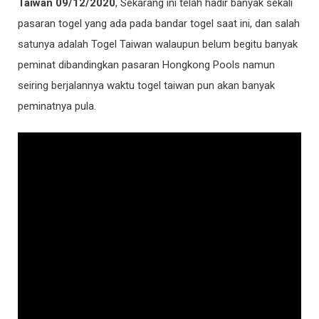
Taiwan 09/12/2020
, Sekarang ini telah hadir banyak sekali
pasaran togel yang ada pada bandar togel saat ini, dan salah
satunya adalah Togel Taiwan walaupun belum begitu banyak
peminat dibandingkan pasaran Hongkong Pools namun
seiring berjalannya waktu togel taiwan pun akan banyak
peminatnya pula.