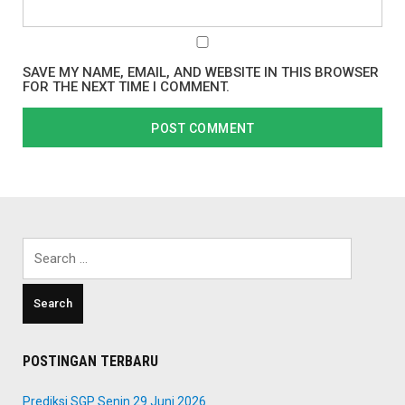
SAVE MY NAME, EMAIL, AND WEBSITE IN THIS BROWSER
FOR THE NEXT TIME I COMMENT.
Search
for:
POSTINGAN TERBARU
Prediksi SGP Senin 29 Juni 2026