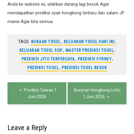
Anda ke website ini, silahkan datang lagi besok Agar
mendapatkan prediksi syair hongkong terbaru dan salam JP
mania Agar kita semua.
TAGS:
BUKAAN TOGEL
,
KELUARAN TOGEL HARI INI
,
KELUARAN TOGEL SGP
,
MASTER PREDIKSI TOGEL
,
PREDIKSI JITU TERPERCAYA
,
PREDIKSI SYDNEY
,
PREDIKSI TOGEL
,
PREDIKSI TOGEL BESOK
Post
Prediksi Taiwan 1
Bocoran Hongkong Lotto
navigation
Juni 2026
1 Juni 2026
Leave a Reply