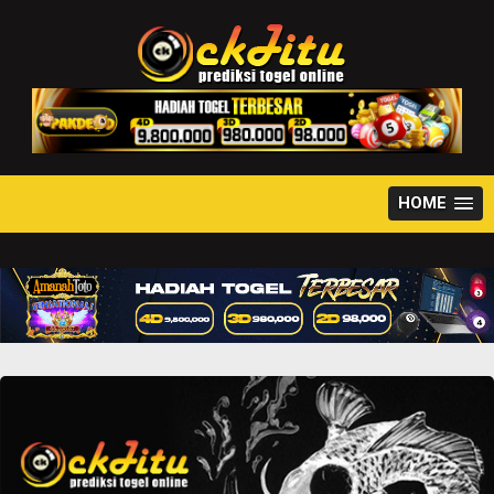
Skip
to
content
HOME