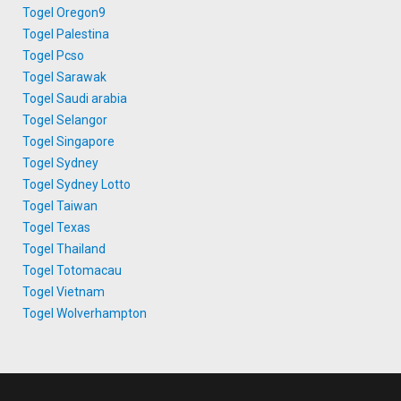
Togel Oregon9
Togel Palestina
Togel Pcso
Togel Sarawak
Togel Saudi arabia
Togel Selangor
Togel Singapore
Togel Sydney
Togel Sydney Lotto
Togel Taiwan
Togel Texas
Togel Thailand
Togel Totomacau
Togel Vietnam
Togel Wolverhampton