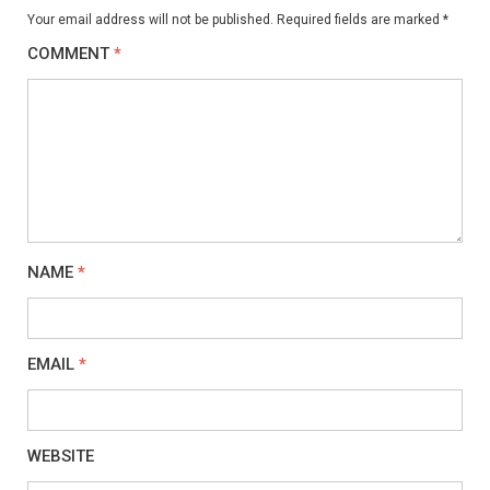
Your email address will not be published.
Required fields are marked
*
COMMENT
*
NAME
*
EMAIL
*
WEBSITE