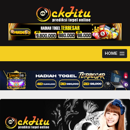
Skip
to
content
HOME