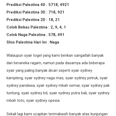
Prediksi Palestina 4D : 5718, 4921
Prediksi Palestina 3D : 718, 921
Prediksi Palestina 2D : 18, 21
Colok Bebas Palestina : 2, 9, 4, 1
Colok Naga Palestina : 578, 491
Shio Palestina Hari Ini : Naga
Walaupun syair togel yang kami berikan sangatlah banyak
dan beraneka ragam, namun pada dasarnya ada beberapa
syair yang paling banyak dicari seperti syair sydney
kampleng, syair sydney naga mas, syair sydney petruk, syair
sydney pandawa, syair sydney mbah semar, syair sydney pak
tuntung, syair sydney bd, syair sydney putra bali, syair sydney
mbah toto, syair sydney opesia.
Sekali lagi kami ucapkan terimakasih banyak atas kunjungan