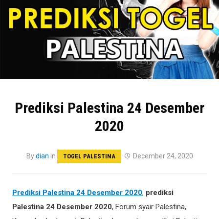
Prediksi Palestina 24 Desember
2020
By
dian
in
December 24, 2020
TOGEL PALESTINA
Prediksi Palestina 24 Desember 2020
,
prediksi
Palestina 24 Desember 2020
, Forum syair Palestina,