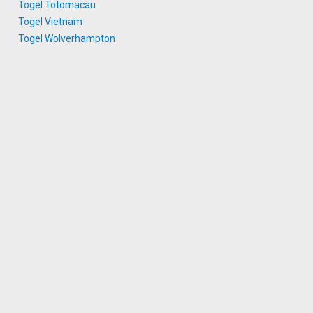
Togel Totomacau
Togel Vietnam
Togel Wolverhampton