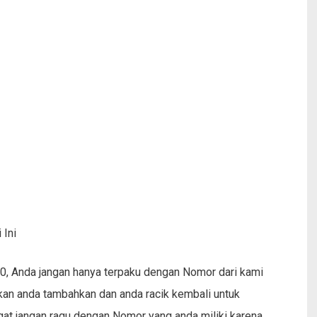
 Ini
0, Anda jangan hanya terpaku dengan Nomor dari kami
ahkan anda tambahkan dan anda racik kembali untuk
at jangan ragu dengan Nomor yang anda miliki karena