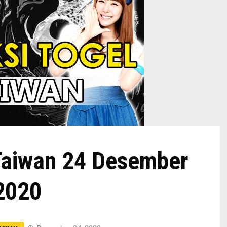
 Taiwan 24 Desember
2020