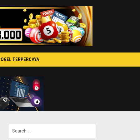
TOGEL TERPERCAYA
Search
for: