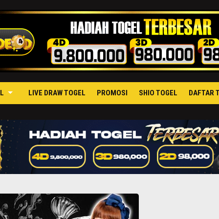
Skip
to
content
L
LIVE DRAW TOGEL
PROMOSI
SHIO TOGEL
DAFTAR 