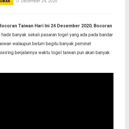
December 24, 2020
AIWAN
Bocoran Taiwan Hari Ini 24 Desember 2020
,
Bocoran
ah hadir banyak sekali pasaran togel yang ada pada bandar
l Taiwan walaupun belum begitu banyak peminat
iring berjalannya waktu togel taiwan pun akan banyak