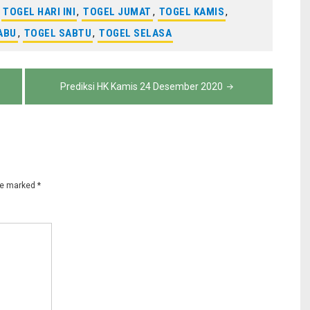
,
TOGEL HARI INI
,
TOGEL JUMAT
,
TOGEL KAMIS
,
ABU
,
TOGEL SABTU
,
TOGEL SELASA
Prediksi HK Kamis 24 Desember 2020
are marked
*