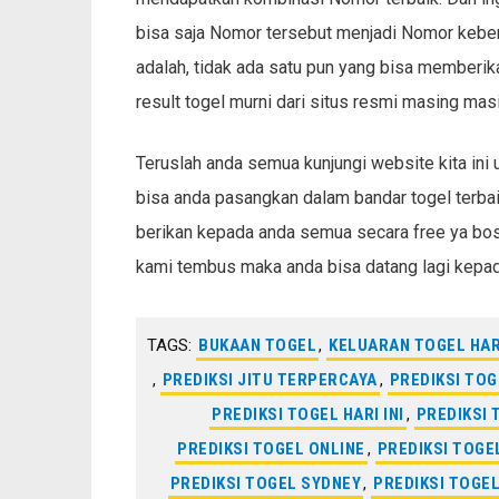
bisa saja Nomor tersebut menjadi Nomor keberun
adalah, tidak ada satu pun yang bisa memberika
result togel murni dari situs resmi masing mas
Teruslah anda semua kunjungi website kita in
bisa anda pasangkan dalam bandar togel terbaik
berikan kepada anda semua secara free ya bosku
kami tembus maka anda bisa datang lagi kepa
TAGS:
BUKAAN TOGEL
,
KELUARAN TOGEL HARI
,
PREDIKSI JITU TERPERCAYA
,
PREDIKSI TOG
PREDIKSI TOGEL HARI INI
,
PREDIKSI
PREDIKSI TOGEL ONLINE
,
PREDIKSI TOGE
PREDIKSI TOGEL SYDNEY
,
PREDIKSI TOGE