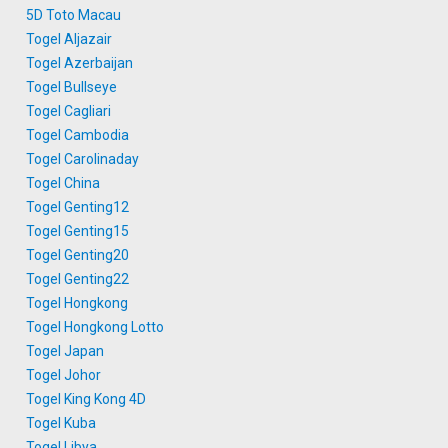
5D Toto Macau
Togel Aljazair
Togel Azerbaijan
Togel Bullseye
Togel Cagliari
Togel Cambodia
Togel Carolinaday
Togel China
Togel Genting12
Togel Genting15
Togel Genting20
Togel Genting22
Togel Hongkong
Togel Hongkong Lotto
Togel Japan
Togel Johor
Togel King Kong 4D
Togel Kuba
Togel Libya