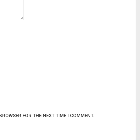
 BROWSER FOR THE NEXT TIME I COMMENT.