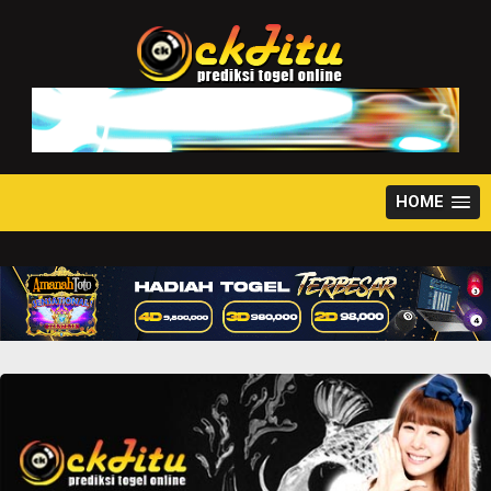
Skip
to
content
HOME