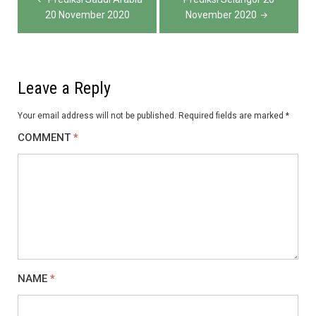
navigation
20 November 2020
November 2020
Leave a Reply
Your email address will not be published.
Required fields are marked
*
COMMENT
*
NAME
*