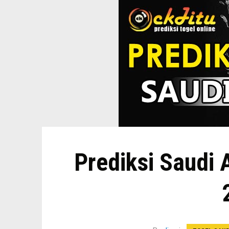
Prediksi Saudi