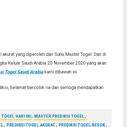
akurat yang diperoleh dari Suhu Master Togel. Dan di
Angka Keluar Saudi Arabia 20 November 2020 yang akan
si Togel Saudi Arabia
kami dibawah ini.
diksi, Selamat bercolok ria dan semoga mendapatkan
TOGEL HARI INI
,
MASTER PREDIKSI TOGEL
,
EL
,
PREDIKSI TOGEL AKURAT
,
PREDIKSI TOGEL BESOK
,