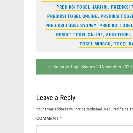
PREDIKSI TOGEL HARI INI
,
PREDIKSI
PREDIKSI TOGEL ONLINE
,
PREDIKSI TOGE
PREDIKSI TOGEL SYDNEY
,
PREDIKSI TOGE
RESULT TOGEL ONLINE
,
SHIO TOGEL
TOGEL MINGGU
,
TOGEL R
Post
Bocoran Togel Sydney 20 November 2020
navigation
Leave a Reply
Your email address will not be published.
Required fields 
COMMENT
*