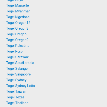
Togel Marseille
Togel Myanmar
Togel Nigeria4d
Togel Oregon12
Togel Oregon3
Togel Oregon6
Togel Oregon9
Togel Palestina
Togel Pcso
Togel Sarawak
Togel Saudi arabia
Togel Selangor
Togel Singapore
Togel Sydney
Togel Sydney Lotto
Togel Taiwan
Togel Texas
Togel Thailand