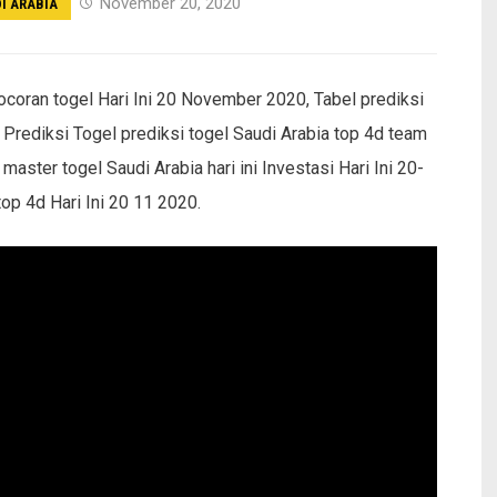
November 20, 2020
I ARABIA
bocoran togel Hari Ini 20 November 2020, Tabel prediksi
, Prediksi Togel prediksi togel Saudi Arabia top 4d team
 master togel Saudi Arabia hari ini Investasi Hari Ini 20-
top 4d Hari Ini 20 11 2020.