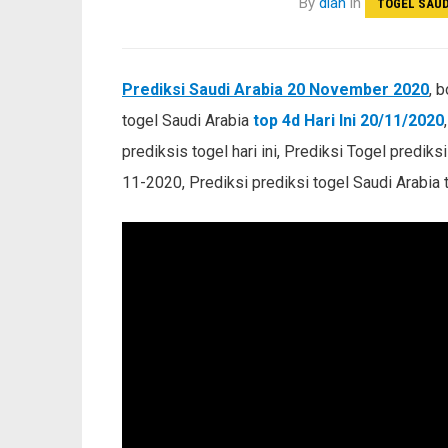
By
dian
in
TOGEL SAUD
Prediksi Saudi Arabia 20 November 2020
, 
togel Saudi Arabia
top 4d Hari Ini 20/11/2020
prediksis togel hari ini, Prediksi Togel prediksi
11-2020, Prediksi prediksi togel Saudi Arabia 