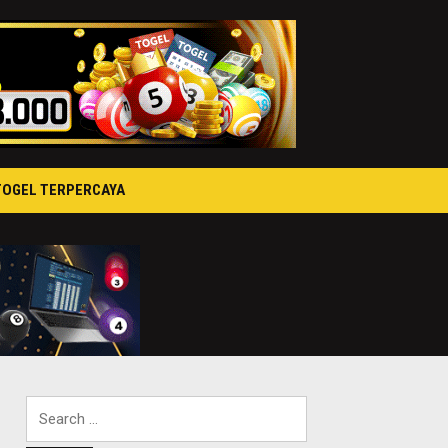
TOGEL TERPERCAYA
Search
for: