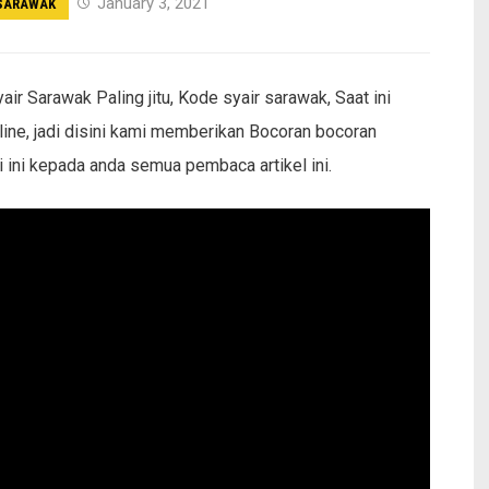
January 3, 2021
SARAWAK
yair Sarawak Paling jitu, Kode syair sarawak, Saat ini
nline, jadi disini kami memberikan Bocoran bocoran
 ini kepada anda semua pembaca artikel ini.