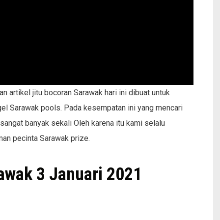
an artikel jitu bocoran Sarawak hari ini dibuat untuk
el Sarawak pools. Pada kesempatan ini yang mencari
 sangat banyak sekali Oleh karena itu kami selalu
an pecinta Sarawak prize.
rawak 3 Januari 2021