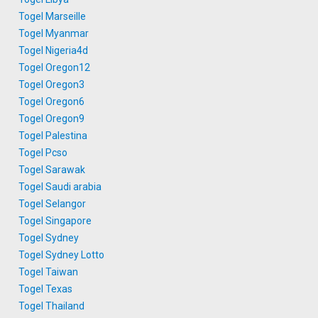
Togel Marseille
Togel Myanmar
Togel Nigeria4d
Togel Oregon12
Togel Oregon3
Togel Oregon6
Togel Oregon9
Togel Palestina
Togel Pcso
Togel Sarawak
Togel Saudi arabia
Togel Selangor
Togel Singapore
Togel Sydney
Togel Sydney Lotto
Togel Taiwan
Togel Texas
Togel Thailand