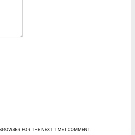
 BROWSER FOR THE NEXT TIME I COMMENT.