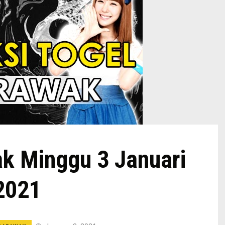
ak Minggu 3 Januari
2021