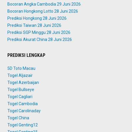
Bocoran Angka Cambodia 29 Juni 2026
Bocoran Hongkong Lotto 28 Juni 2026
Prediksi Hongkong 28 Juni 2026
Prediksi Taiwan 28 Juni 2026
Prediksi SGP Minggu 28 Juni 2026
Prediksi Akurat China 28 Juni 2026
PREDIKSI LENGKAP
5D Toto Macau
Togel Aljazair
Togel Azerbaijan
Togel Bullseye
Togel Cagliari
Togel Cambodia
Togel Carolinaday
Togel China
Togel Genting12
Togel Genting15