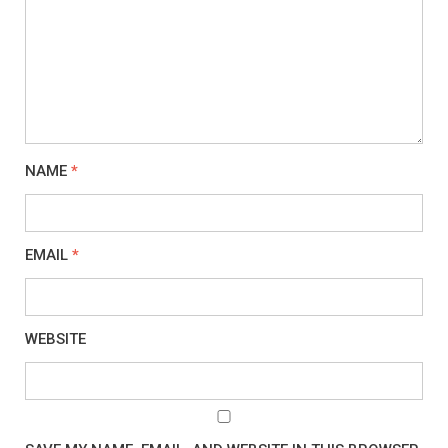
NAME
*
EMAIL
*
WEBSITE