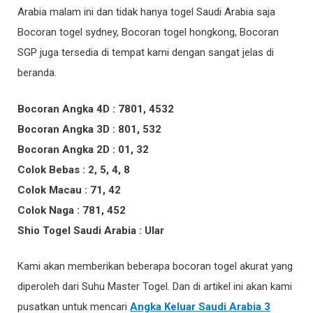
Arabia malam ini dan tidak hanya togel Saudi Arabia saja
Bocoran togel sydney, Bocoran togel hongkong, Bocoran
SGP juga tersedia di tempat kami dengan sangat jelas di
beranda.
Bocoran Angka 4D : 7801, 4532
Bocoran Angka 3D : 801, 532
Bocoran Angka 2D : 01, 32
Colok Bebas : 2, 5, 4, 8
Colok Macau : 71, 42
Colok Naga : 781, 452
Shio Togel Saudi Arabia : Ular
Kami akan memberikan beberapa bocoran togel akurat yang
diperoleh dari Suhu Master Togel. Dan di artikel ini akan kami
pusatkan untuk mencari
Angka Keluar Saudi Arabia 3