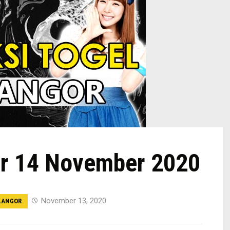
or 14 November 2020
November 13, 2020
LANGOR