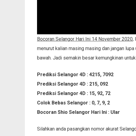
Bocoran Selangor Hari Ini 14 November 2020
,
menurut kalian masing masing dan jangan lupa 
bawah. Jadi semakin besar kemungkinan untu
Prediksi Selangor 4D : 4215, 7092
Prediksi Selangor 4D : 215, 092
Prediksi Selangor 4D : 15, 92, 72
Colok Bebas Selangor : 0, 7, 9, 2
Bocoran Shio Selangor Hari Ini : Ular
Silahkan anda pasangkan nomor akurat Selango