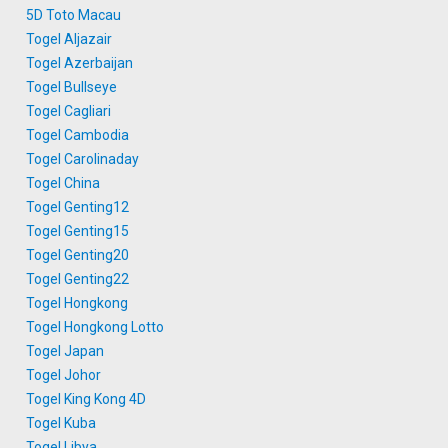
5D Toto Macau
Togel Aljazair
Togel Azerbaijan
Togel Bullseye
Togel Cagliari
Togel Cambodia
Togel Carolinaday
Togel China
Togel Genting12
Togel Genting15
Togel Genting20
Togel Genting22
Togel Hongkong
Togel Hongkong Lotto
Togel Japan
Togel Johor
Togel King Kong 4D
Togel Kuba
Togel Libya