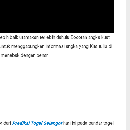
 lebih baik utamakan terlebih dahulu Bocoran angka kuat
untuk menggabungkan informasi angka yang Kita tulis di
k menebak dengan benar.
r dari
Prediksi Togel Selangor
hari ini pada bandar togel