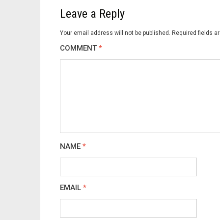
Leave a Reply
Your email address will not be published.
Required fields 
COMMENT
*
NAME
*
EMAIL
*