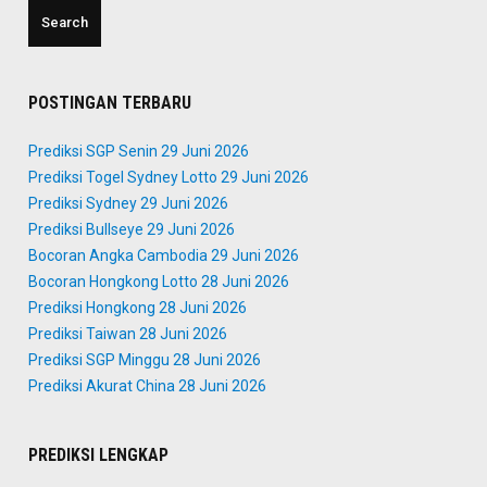
POSTINGAN TERBARU
Prediksi SGP Senin 29 Juni 2026
Prediksi Togel Sydney Lotto 29 Juni 2026
Prediksi Sydney 29 Juni 2026
Prediksi Bullseye 29 Juni 2026
Bocoran Angka Cambodia 29 Juni 2026
Bocoran Hongkong Lotto 28 Juni 2026
Prediksi Hongkong 28 Juni 2026
Prediksi Taiwan 28 Juni 2026
Prediksi SGP Minggu 28 Juni 2026
Prediksi Akurat China 28 Juni 2026
PREDIKSI LENGKAP