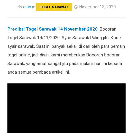
By
dian
in
November 13, 2020
TOGEL SARAWAK
Prediksi Togel Sarawak 14 November 2020
, Bocoran
Togel Sarawak 14/11/2020, Syair Sarawak Paling jitu, Kode
syair sarawak, Saat ini banyak sekali di cari oleh para pemain
togel online, jadi disini kami memberikan Bocoran bocoran
Sarawak, yang amat sangat jitu pada malam hari ini kepada
anda semua pembaca artikel ini.