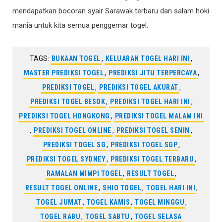
mendapatkan bocoran syair Sarawak terbaru dan salam hoki
mania untuk kita semua penggemar togel.
TAGS:
BUKAAN TOGEL
,
KELUARAN TOGEL HARI INI
,
MASTER PREDIKSI TOGEL
,
PREDIKSI JITU TERPERCAYA
,
PREDIKSI TOGEL
,
PREDIKSI TOGEL AKURAT
,
PREDIKSI TOGEL BESOK
,
PREDIKSI TOGEL HARI INI
,
PREDIKSI TOGEL HONGKONG
,
PREDIKSI TOGEL MALAM INI
,
PREDIKSI TOGEL ONLINE
,
PREDIKSI TOGEL SENIN
,
PREDIKSI TOGEL SG
,
PREDIKSI TOGEL SGP
,
PREDIKSI TOGEL SYDNEY
,
PREDIKSI TOGEL TERBARU
,
RAMALAN MIMPI TOGEL
,
RESULT TOGEL
,
RESULT TOGEL ONLINE
,
SHIO TOGEL
,
TOGEL HARI INI
,
TOGEL JUMAT
,
TOGEL KAMIS
,
TOGEL MINGGU
,
TOGEL RABU
,
TOGEL SABTU
,
TOGEL SELASA