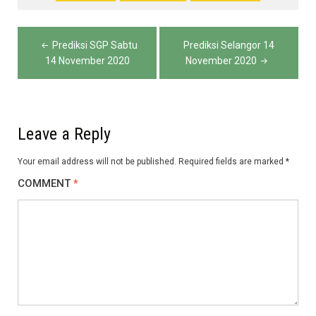
Post
Prediksi SGP Sabtu
Prediksi Selangor 14
navigation
14 November 2020
November 2020
Leave a Reply
Your email address will not be published.
Required fields are marked
*
COMMENT
*