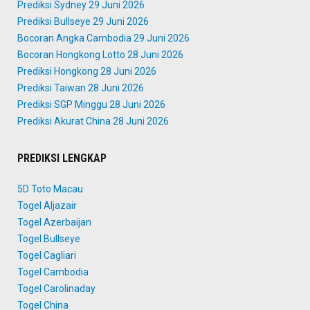
Prediksi Sydney 29 Juni 2026
Prediksi Bullseye 29 Juni 2026
Bocoran Angka Cambodia 29 Juni 2026
Bocoran Hongkong Lotto 28 Juni 2026
Prediksi Hongkong 28 Juni 2026
Prediksi Taiwan 28 Juni 2026
Prediksi SGP Minggu 28 Juni 2026
Prediksi Akurat China 28 Juni 2026
PREDIKSI LENGKAP
5D Toto Macau
Togel Aljazair
Togel Azerbaijan
Togel Bullseye
Togel Cagliari
Togel Cambodia
Togel Carolinaday
Togel China