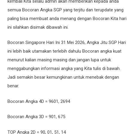
kembali Kita selalu admin akan memberikan kepada anda
semua Bocoran Angka SGP yang terjitu dan terupdate yang
paling bisa membuat anda menang dengan Bocoran Kita hari
ini silahkan disimak dibawah ini.
Bocoran Singapore Hari Ini 31 Mei 2026, Angka Jitu SGP Hari
ini lebih baik utamakan terlebih dahulu Bocoran angka kuat
menurut kalian masing masing dan jangan lupa untuk
menggabungkan informasi angka yang Kita tulis di bawah.
Jadi semakin besar kemungkinan untuk menebak dengan
benar.
Bocoran Angka 4D = 9601, 2694
Bocoran Angka 3D = 901, 675
TOP Angka 2D = 90, 01, 51, 14