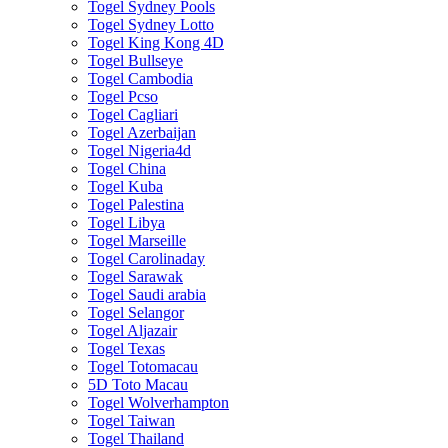
Togel Sydney Pools
Togel Sydney Lotto
Togel King Kong 4D
Togel Bullseye
Togel Cambodia
Togel Pcso
Togel Cagliari
Togel Azerbaijan
Togel Nigeria4d
Togel China
Togel Kuba
Togel Palestina
Togel Libya
Togel Marseille
Togel Carolinaday
Togel Sarawak
Togel Saudi arabia
Togel Selangor
Togel Aljazair
Togel Texas
Togel Totomacau
5D Toto Macau
Togel Wolverhampton
Togel Taiwan
Togel Thailand