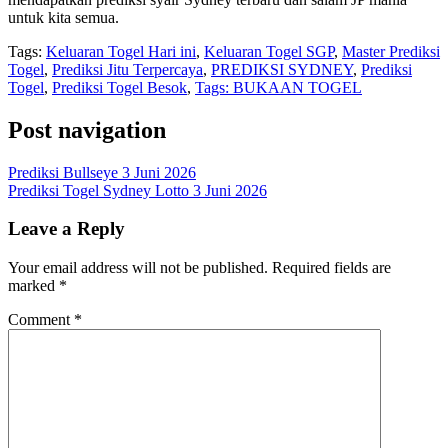
untuk kita semua.
Tags:
Keluaran Togel Hari ini
,
Keluaran Togel SGP
,
Master Prediksi
Togel
,
Prediksi Jitu Terpercaya
,
PREDIKSI SYDNEY
,
Prediksi
Togel
,
Prediksi Togel Besok
,
Tags: BUKAAN TOGEL
Post navigation
Prediksi Bullseye 3 Juni 2026
Prediksi Togel Sydney Lotto 3 Juni 2026
Leave a Reply
Your email address will not be published.
Required fields are
marked
*
Comment
*