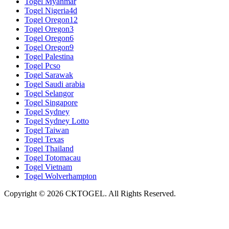
Togel Myanmar
Togel Nigeria4d
Togel Oregon12
Togel Oregon3
Togel Oregon6
Togel Oregon9
Togel Palestina
Togel Pcso
Togel Sarawak
Togel Saudi arabia
Togel Selangor
Togel Singapore
Togel Sydney
Togel Sydney Lotto
Togel Taiwan
Togel Texas
Togel Thailand
Togel Totomacau
Togel Vietnam
Togel Wolverhampton
Copyright © 2026 CKTOGEL. All Rights Reserved.