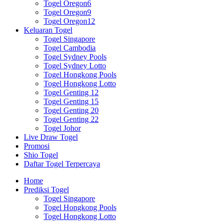
Togel Oregon6
Togel Oregon9
Togel Oregon12
Keluaran Togel
Togel Singapore
Togel Cambodia
Togel Sydney Pools
Togel Sydney Lotto
Togel Hongkong Pools
Togel Hongkong Lotto
Togel Genting 12
Togel Genting 15
Togel Genting 20
Togel Genting 22
Togel Johor
Live Draw Togel
Promosi
Shio Togel
Daftar Togel Terpercaya
Home
Prediksi Togel
Togel Singapore
Togel Hongkong Pools
Togel Hongkong Lotto