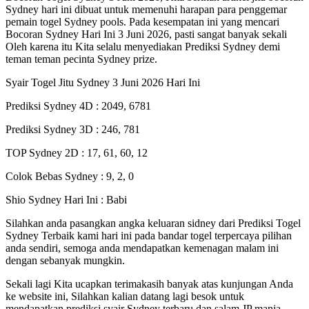
Sydney hari ini dibuat untuk memenuhi harapan para penggemar
pemain togel Sydney pools. Pada kesempatan ini yang mencari
Bocoran Sydney Hari Ini 3 Juni 2026, pasti sangat banyak sekali
Oleh karena itu Kita selalu menyediakan Prediksi Sydney demi
teman teman pecinta Sydney prize.
Syair Togel Jitu Sydney 3 Juni 2026 Hari Ini
Prediksi Sydney 4D : 2049, 6781
Prediksi Sydney 3D : 246, 781
TOP Sydney 2D : 17, 61, 60, 12
Colok Bebas Sydney : 9, 2, 0
Shio Sydney Hari Ini : Babi
Silahkan anda pasangkan angka keluaran sidney dari Prediksi Togel
Sydney Terbaik kami hari ini pada bandar togel terpercaya pilihan
anda sendiri, semoga anda mendapatkan kemenagan malam ini
dengan sebanyak mungkin.
Sekali lagi Kita ucapkan terimakasih banyak atas kunjungan Anda
ke website ini, Silahkan kalian datang lagi besok untuk
mendapatkan prediksi syair Sydney terbaru dan salam JP mania