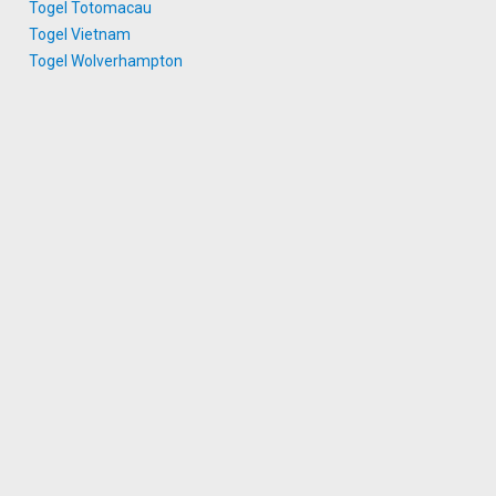
Togel Totomacau
Togel Vietnam
Togel Wolverhampton