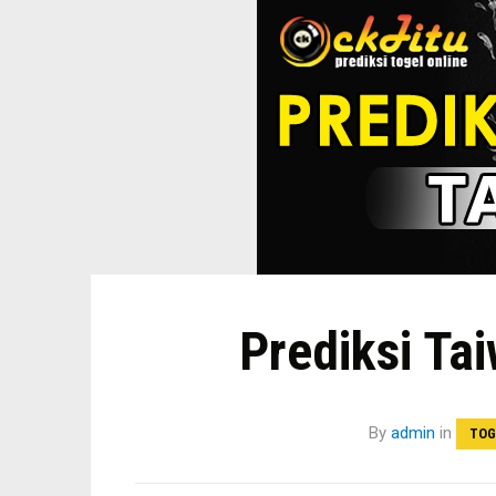
Prediksi Ta
By
admin
in
TOG