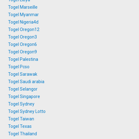
Togel Marseille
Togel Myanmar
Togel Nigeria4d
Togel Oregon12
Togel Oregon3
Togel Oregon6
Togel Oregon9
Togel Palestina
Togel Pcso
Togel Sarawak
Togel Saudi arabia
Togel Selangor
Togel Singapore
Togel Sydney
Togel Sydney Lotto
Togel Taiwan
Togel Texas
Togel Thailand