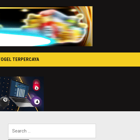
TOGEL TERPERCAYA
Search
for: