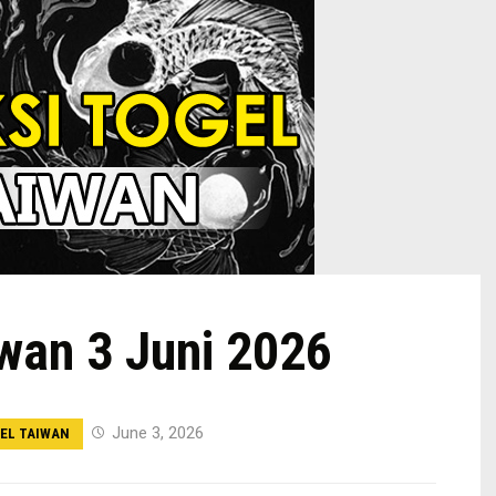
iwan 3 Juni 2026
June 3, 2026
EL TAIWAN