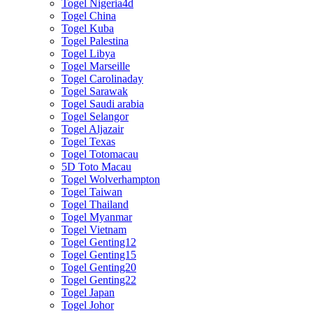
Togel Nigeria4d
Togel China
Togel Kuba
Togel Palestina
Togel Libya
Togel Marseille
Togel Carolinaday
Togel Sarawak
Togel Saudi arabia
Togel Selangor
Togel Aljazair
Togel Texas
Togel Totomacau
5D Toto Macau
Togel Wolverhampton
Togel Taiwan
Togel Thailand
Togel Myanmar
Togel Vietnam
Togel Genting12
Togel Genting15
Togel Genting20
Togel Genting22
Togel Japan
Togel Johor