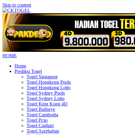
Skip to content
HOME
Home
Prediksi Togel
Togel Singapore
Togel Hongkong Pools
Togel Hongkong Lotto
Togel Sydney Pools
Togel Sydney Lotto
Togel King Kong 4D
Togel Bullseye
Togel Cambodia
Togel Pcso
Togel Cagliari
Togel Azerbaijan