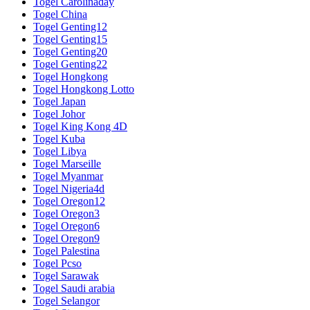
Togel Carolinaday
Togel China
Togel Genting12
Togel Genting15
Togel Genting20
Togel Genting22
Togel Hongkong
Togel Hongkong Lotto
Togel Japan
Togel Johor
Togel King Kong 4D
Togel Kuba
Togel Libya
Togel Marseille
Togel Myanmar
Togel Nigeria4d
Togel Oregon12
Togel Oregon3
Togel Oregon6
Togel Oregon9
Togel Palestina
Togel Pcso
Togel Sarawak
Togel Saudi arabia
Togel Selangor