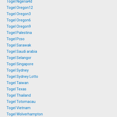
Togel Nigeria4d
Togel Oregon12
Togel Oregon3
Togel Oregon6
Togel Oregon9
Togel Palestina
Togel Pcso
Togel Sarawak
Togel Saudi arabia
Togel Selangor
Togel Singapore
Togel Sydney
Togel Sydney Lotto
Togel Taiwan
Togel Texas
Togel Thailand
Togel Totomacau
Togel Vietnam
Togel Wolverhampton