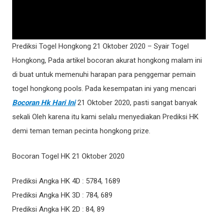
Prediksi Togel Hongkong 21 Oktober 2020 – Syair Togel
Hongkong, Pada artikel bocoran akurat hongkong malam ini
di buat untuk memenuhi harapan para penggemar pemain
togel hongkong pools. Pada kesempatan ini yang mencari
Bocoran Hk Hari Ini
21 Oktober 2020, pasti sangat banyak
sekali Oleh karena itu kami selalu menyediakan Prediksi HK
demi teman teman pecinta hongkong prize.
Bocoran Togel HK 21 Oktober 2020
Prediksi Angka HK 4D : 5784, 1689
Prediksi Angka HK 3D : 784, 689
Prediksi Angka HK 2D : 84, 89