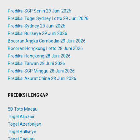
Prediksi SGP Senin 29 Juni 2026
Prediksi Togel Sydney Lotto 29 Juni 2026
Prediksi Sydney 29 Juni 2026
Prediksi Bullseye 29 Juni 2026
Bocoran Angka Cambodia 29 Juni 2026
Bocoran Hongkong Lotto 28 Juni 2026
Prediksi Hongkong 28 Juni 2026
Prediksi Taiwan 28 Juni 2026
Prediksi SGP Minggu 28 Juni 2026
Prediksi Akurat China 28 Juni 2026
PREDIKSI LENGKAP
5D Toto Macau
Togel Aljazair
Togel Azerbaijan
Togel Bullseye
Togel Cagliari