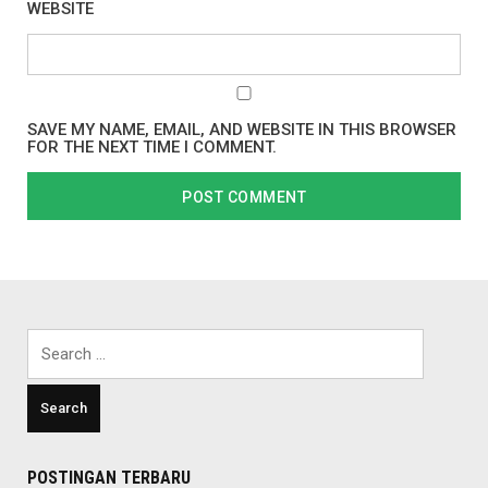
WEBSITE
SAVE MY NAME, EMAIL, AND WEBSITE IN THIS BROWSER
FOR THE NEXT TIME I COMMENT.
Search
for:
POSTINGAN TERBARU