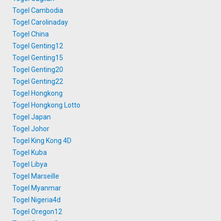
Togel Cambodia
Togel Carolinaday
Togel China
Togel Genting12
Togel Genting15
Togel Genting20
Togel Genting22
Togel Hongkong
Togel Hongkong Lotto
Togel Japan
Togel Johor
Togel King Kong 4D
Togel Kuba
Togel Libya
Togel Marseille
Togel Myanmar
Togel Nigeria4d
Togel Oregon12