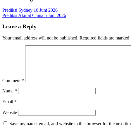
Prediksi Sydney 10 Juni 2026
Prediksi Akurat China 5 Juni 2026
Leave a Reply
Your email address will not be published.
Required fields are marked
Comment
*
Name
*
Email
*
Website
Save my name, email, and website in this browser for the next ti