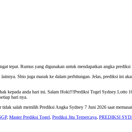
angat tepat. Rumus yang digunakan untuk mendapatkan angka prediksi in
ainnya. Shio juga masuk ke dalam perhitungan. Jelas, prediksi ini aka
k kepada anda hari ini. Salam Hoki!!!Prediksi Togel Sydney Lotto 10 
tiap hari nya.
gar tidak salah memilih Prediksi Angka Sydney 7 Juni 2026 saat memasa
 SGP
,
Master Prediksi Togel
,
Prediksi Jitu Terpercaya
,
PREDIKSI SY