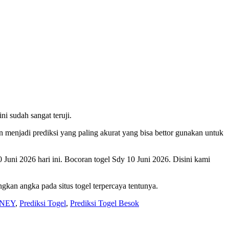
i sudah sangat teruji.
n menjadi prediksi yang paling akurat yang bisa bettor gunakan untuk
Juni 2026 hari ini. Bocoran togel Sdy 10 Juni 2026. Disini kami
ngkan angka pada situs togel terpercaya tentunya.
DNEY
,
Prediksi Togel
,
Prediksi Togel Besok