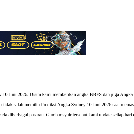
dy 10 Juni 2026. Disini kami memberikan angka BBFS dan juga Angka Ma
gar tidak salah memilih Prediksi Angka Sydney 10 Juni 2026 saat memas
ada diberbagai pasaran. Gambar syair tersebut kami update setiap har