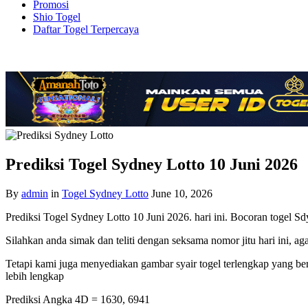
Promosi
Shio Togel
Daftar Togel Terpercaya
Prediksi Togel Sydney Lotto 10 Juni 2026
By
admin
in
Togel Sydney Lotto
June 10, 2026
Prediksi Togel Sydney Lotto 10 Juni 2026. hari ini. Bocoran togel S
Silahkan anda simak dan teliti dengan seksama nomor jitu hari ini, a
Tetapi kami juga menyediakan gambar syair togel terlengkap yang ber
lebih lengkap
Prediksi Angka 4D = 1630, 6941