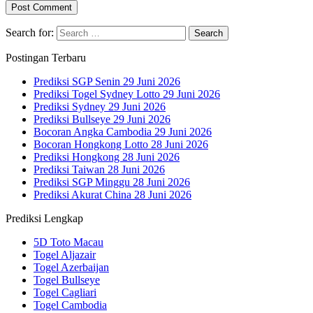
Search for:
Postingan Terbaru
Prediksi SGP Senin 29 Juni 2026
Prediksi Togel Sydney Lotto 29 Juni 2026
Prediksi Sydney 29 Juni 2026
Prediksi Bullseye 29 Juni 2026
Bocoran Angka Cambodia 29 Juni 2026
Bocoran Hongkong Lotto 28 Juni 2026
Prediksi Hongkong 28 Juni 2026
Prediksi Taiwan 28 Juni 2026
Prediksi SGP Minggu 28 Juni 2026
Prediksi Akurat China 28 Juni 2026
Prediksi Lengkap
5D Toto Macau
Togel Aljazair
Togel Azerbaijan
Togel Bullseye
Togel Cagliari
Togel Cambodia