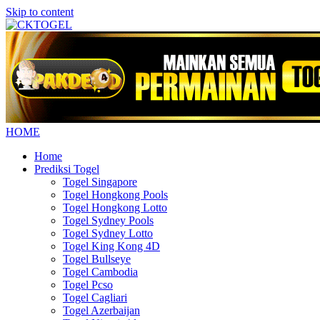
Skip to content
HOME
Home
Prediksi Togel
Togel Singapore
Togel Hongkong Pools
Togel Hongkong Lotto
Togel Sydney Pools
Togel Sydney Lotto
Togel King Kong 4D
Togel Bullseye
Togel Cambodia
Togel Pcso
Togel Cagliari
Togel Azerbaijan