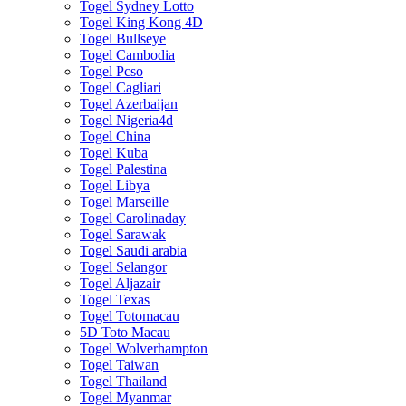
Togel Sydney Lotto
Togel King Kong 4D
Togel Bullseye
Togel Cambodia
Togel Pcso
Togel Cagliari
Togel Azerbaijan
Togel Nigeria4d
Togel China
Togel Kuba
Togel Palestina
Togel Libya
Togel Marseille
Togel Carolinaday
Togel Sarawak
Togel Saudi arabia
Togel Selangor
Togel Aljazair
Togel Texas
Togel Totomacau
5D Toto Macau
Togel Wolverhampton
Togel Taiwan
Togel Thailand
Togel Myanmar