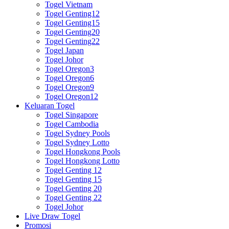
Togel Vietnam
Togel Genting12
Togel Genting15
Togel Genting20
Togel Genting22
Togel Japan
Togel Johor
Togel Oregon3
Togel Oregon6
Togel Oregon9
Togel Oregon12
Keluaran Togel
Togel Singapore
Togel Cambodia
Togel Sydney Pools
Togel Sydney Lotto
Togel Hongkong Pools
Togel Hongkong Lotto
Togel Genting 12
Togel Genting 15
Togel Genting 20
Togel Genting 22
Togel Johor
Live Draw Togel
Promosi