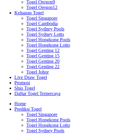
Togel Oregon9
Togel Oregon12
Keluaran Togel
Togel Singapore
Togel Cambodia
Togel Sydney Pools
Togel Sydney Lotto
Togel Hongkong Pools
Togel Hongkong Lotto
Togel Genting 12
Togel Genting 15
Togel Genting 20
Togel Genting 22
Togel Johor
Live Draw Togel
Promosi
Shio Togel
Daftar Togel Terpercaya
Home
Prediksi Togel
Togel Singapore
Togel Hongkong Pools
Togel Hongkong Lotto
Togel Sydney Pools