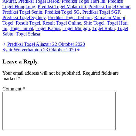
Akurat
,
Prediksi Togel Besok
,
Prediksi Togel Hari Ini
,
Prediksi
Togel Hongkong
,
Prediksi Togel Malam ini
,
Prediksi Togel Online
,
Prediksi Togel Senin
,
Prediksi Togel SG
,
Prediksi Togel SGP
,
Prediksi Togel Sydney
,
Prediksi Togel Terbaru
,
Ramalan Mimpi
Togel
,
Result Togel
,
Result Togel Online
,
Shio Togel
,
Togel Hari
ini
,
Togel Jumat
,
Togel Kamis
,
Togel Minggu
,
Togel Rabu
,
Togel
Sabtu
,
Togel Selasa
Post
Prediksi Togel Aljazair 22 Oktober 2020
Syair Wolverhamton 23 Oktober 2020
navigation
Leave a Reply
Your email address will not be published.
Required fields are
marked
*
Comment
*