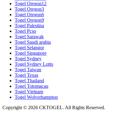
Togel Oregon12
Togel Oregon3
Togel Oregon6
Togel Oregon9
Togel Palestina
Togel Pcso
Togel Sarawak
Togel Saudi arabia
Togel Selangor
Togel Singapore
Togel Sydney
Togel Sydney Lotto
Togel Taiwan
Togel Texas
Togel Thailand
Togel Totomacau
Togel Vietnam
Togel Wolverhampton
Copyright © 2026 CKTOGEL. All Rights Reserved.