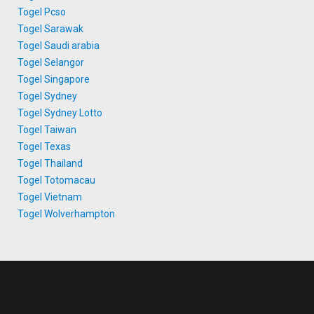
Togel Pcso
Togel Sarawak
Togel Saudi arabia
Togel Selangor
Togel Singapore
Togel Sydney
Togel Sydney Lotto
Togel Taiwan
Togel Texas
Togel Thailand
Togel Totomacau
Togel Vietnam
Togel Wolverhampton