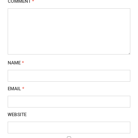
COMMENT
*
NAME
*
EMAIL
*
WEBSITE