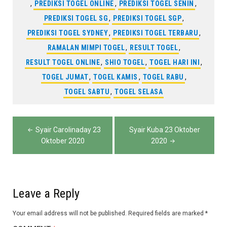
,
PREDIKSI TOGEL ONLINE
,
PREDIKSI TOGEL SENIN
,
PREDIKSI TOGEL SG
,
PREDIKSI TOGEL SGP
,
PREDIKSI TOGEL SYDNEY
,
PREDIKSI TOGEL TERBARU
,
RAMALAN MIMPI TOGEL
,
RESULT TOGEL
,
RESULT TOGEL ONLINE
,
SHIO TOGEL
,
TOGEL HARI INI
,
TOGEL JUMAT
,
TOGEL KAMIS
,
TOGEL RABU
,
TOGEL SABTU
,
TOGEL SELASA
Post
Syair Carolinaday 23
Syair Kuba 23 Oktober
navigation
Oktober 2020
2020
Leave a Reply
Your email address will not be published.
Required fields are marked
*