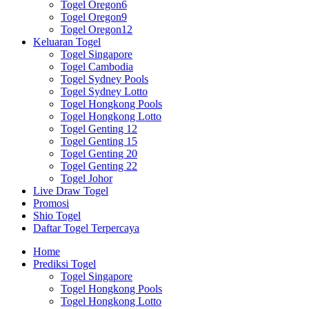
Togel Oregon6
Togel Oregon9
Togel Oregon12
Keluaran Togel
Togel Singapore
Togel Cambodia
Togel Sydney Pools
Togel Sydney Lotto
Togel Hongkong Pools
Togel Hongkong Lotto
Togel Genting 12
Togel Genting 15
Togel Genting 20
Togel Genting 22
Togel Johor
Live Draw Togel
Promosi
Shio Togel
Daftar Togel Terpercaya
Home
Prediksi Togel
Togel Singapore
Togel Hongkong Pools
Togel Hongkong Lotto