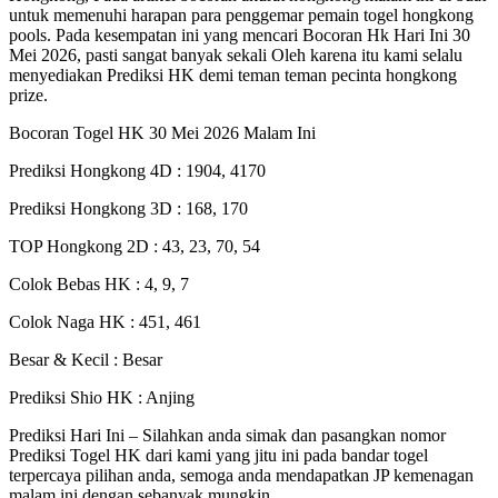
untuk memenuhi harapan para penggemar pemain togel hongkong
pools. Pada kesempatan ini yang mencari Bocoran Hk Hari Ini 30
Mei 2026, pasti sangat banyak sekali Oleh karena itu kami selalu
menyediakan Prediksi HK demi teman teman pecinta hongkong
prize.
Bocoran Togel HK 30 Mei 2026 Malam Ini
Prediksi Hongkong 4D : 1904, 4170
Prediksi Hongkong 3D : 168, 170
TOP Hongkong 2D : 43, 23, 70, 54
Colok Bebas HK : 4, 9, 7
Colok Naga HK : 451, 461
Besar & Kecil : Besar
Prediksi Shio HK : Anjing
Prediksi Hari Ini – Silahkan anda simak dan pasangkan nomor
Prediksi Togel HK dari kami yang jitu ini pada bandar togel
terpercaya pilihan anda, semoga anda mendapatkan JP kemenagan
malam ini dengan sebanyak mungkin.