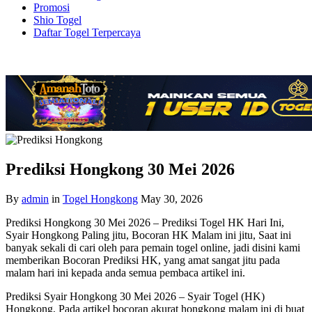
Promosi
Shio Togel
Daftar Togel Terpercaya
Prediksi Hongkong 30 Mei 2026
By
admin
in
Togel Hongkong
May 30, 2026
Prediksi Hongkong 30 Mei 2026 – Prediksi Togel HK Hari Ini,
Syair Hongkong Paling jitu, Bocoran HK Malam ini jitu, Saat ini
banyak sekali di cari oleh para pemain togel online, jadi disini kami
memberikan Bocoran Prediksi HK, yang amat sangat jitu pada
malam hari ini kepada anda semua pembaca artikel ini.
Prediksi Syair Hongkong 30 Mei 2026 – Syair Togel (HK)
Hongkong, Pada artikel bocoran akurat hongkong malam ini di buat