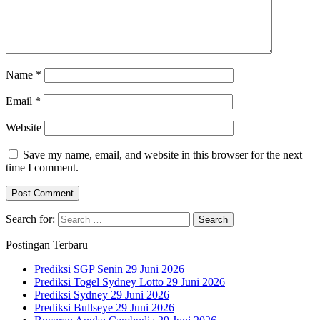
Name
*
Email
*
Website
Save my name, email, and website in this browser for the next
time I comment.
Search for:
Postingan Terbaru
Prediksi SGP Senin 29 Juni 2026
Prediksi Togel Sydney Lotto 29 Juni 2026
Prediksi Sydney 29 Juni 2026
Prediksi Bullseye 29 Juni 2026