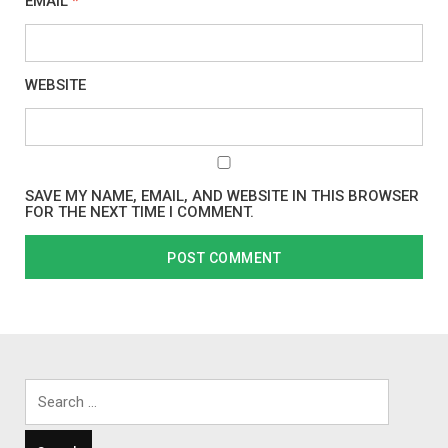
EMAIL
*
WEBSITE
SAVE MY NAME, EMAIL, AND WEBSITE IN THIS BROWSER
FOR THE NEXT TIME I COMMENT.
Search
for: