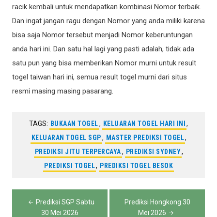
racik kembali untuk mendapatkan kombinasi Nomor terbaik.
Dan ingat jangan ragu dengan Nomor yang anda miliki karena
bisa saja Nomor tersebut menjadi Nomor keberuntungan
anda hari ini. Dan satu hal lagi yang pasti adalah, tidak ada
satu pun yang bisa memberikan Nomor murni untuk result
togel taiwan hari ini, semua result togel murni dari situs
resmi masing masing pasarang.
TAGS:
BUKAAN TOGEL
,
KELUARAN TOGEL HARI INI
,
KELUARAN TOGEL SGP
,
MASTER PREDIKSI TOGEL
,
PREDIKSI JITU TERPERCAYA
,
PREDIKSI SYDNEY
,
PREDIKSI TOGEL
,
PREDIKSI TOGEL BESOK
Post
Prediksi SGP Sabtu
Prediksi Hongkong 30
30 Mei 2026
Mei 2026